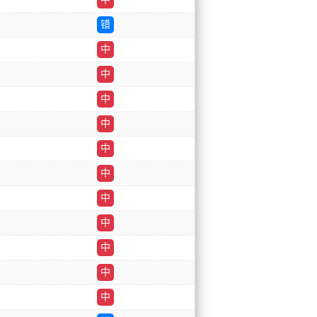
错
中
中
中
中
中
中
中
中
中
中
中