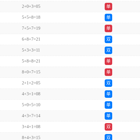
2+0+3=05
单
5+5+8=18
单
7+5+7=19
单
6+8+7=21
双
5+3+3=11
双
5+8+8=21
单
8+0+7=15
单
2+1+2=05
双
4+3+1=08
单
5+0+5=10
单
4+3+7=14
单
3+4+1=08
双
8+4+3=15
双