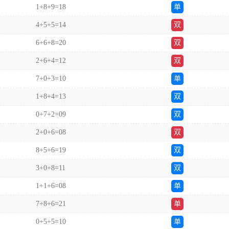
1+8+9=18
单
4+5+5=14
双
6+6+8=20
双
2+6+4=12
双
7+0+3=10
单
1+8+4=13
双
0+7+2=09
双
2+0+6=08
双
8+5+6=19
双
3+0+8=11
双
1+1+6=08
单
7+8+6=21
单
0+5+5=10
单