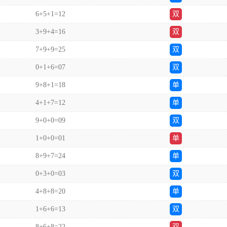
6+5+1=12
双
3+9+4=16
双
7+9+9=25
双
0+1+6=07
双
9+8+1=18
单
4+1+7=12
单
9+0+0=09
双
1+0+0=01
单
8+9+7=24
单
0+3+0=03
双
4+8+8=20
单
1+6+6=13
双
8+6+8=22
双