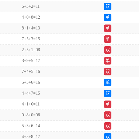
6+3+2=11
双
4+0+8=12
单
8+1+4=13
单
7+5+3=15
单
2+5+1=08
双
3+9+5=17
单
7+4+5=16
双
5+5+6=16
单
4+4+7=15
双
4+1+6=11
单
0+8+0=08
双
5+3+6=14
双
4+5+8=17
双