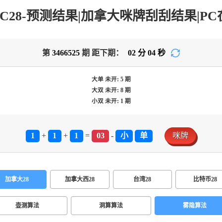
第
3466525
期 距下期：
02
分
04
秒
大单
未开:
5
期
大双
未开:
8
期
小双
未开:
1
期
1
+
1
+
1
=
03
-
小
单
咪牌
加拿大28
加拿大西28
台湾28
比特币28
壶测算法
洞算算法
雾隐算法