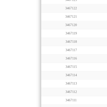
3467122
3467121
3467120
3467119
3467118
3467117
3467116
3467115
3467114
3467113
3467112
3467111