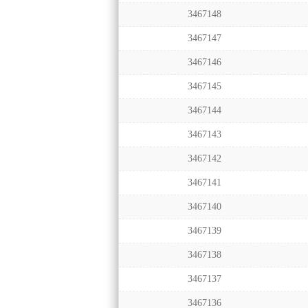
3467148
3467147
3467146
3467145
3467144
3467143
3467142
3467141
3467140
3467139
3467138
3467137
3467136