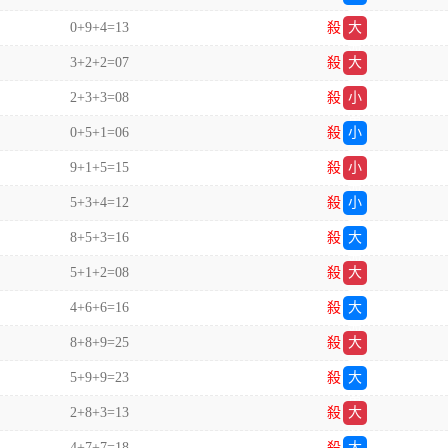
双
0+9+4=13
殺
大
双
3+2+2=07
殺
大
双
2+3+3=08
殺
小
单
0+5+1=06
殺
小
双
9+1+5=15
殺
小
双
5+3+4=12
殺
小
双
8+5+3=16
殺
大
双
5+1+2=08
殺
大
双
4+6+6=16
殺
大
双
8+8+9=25
殺
大
双
5+9+9=23
殺
大
单
2+8+3=13
殺
大
单
4+7+7=18
殺
大