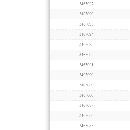
3467097
3467096
3467095
3467094
3467093
3467092
3467091
3467090
3467089
3467088
3467087
3467086
3467085