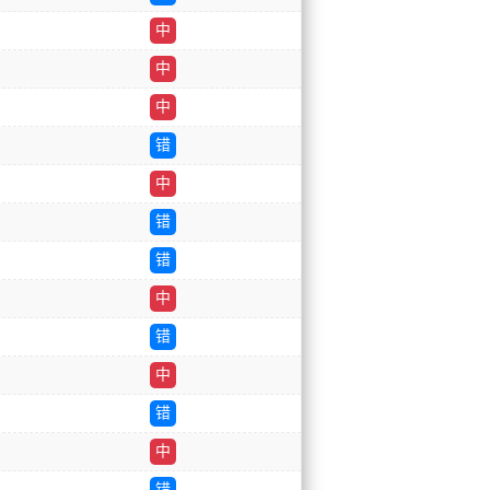
中
中
中
错
中
错
错
中
错
中
错
中
错