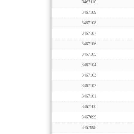
3467110
3467109
3467108
3467107
3467106
3467105
3467104
3467103
3467102
3467101
3467100
3467099
3467098