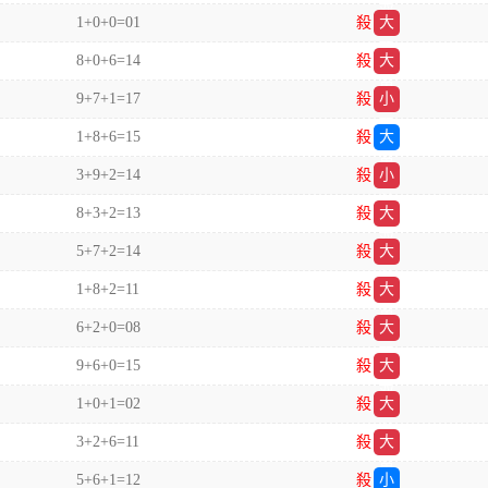
双
1+0+0=01
殺
大
双
8+0+6=14
殺
大
单
9+7+1=17
殺
小
双
1+8+6=15
殺
大
单
3+9+2=14
殺
小
单
8+3+2=13
殺
大
双
5+7+2=14
殺
大
单
1+8+2=11
殺
大
单
6+2+0=08
殺
大
双
9+6+0=15
殺
大
双
1+0+1=02
殺
大
单
3+2+6=11
殺
大
单
5+6+1=12
殺
小