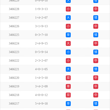
3466229
0+4+6=10
大
错
3466228
1+9+3=13
小
中
3466227
1+4+2=07
大
错
3466226
3+1+9=13
小
中
3466225
0+3+7=10
单
错
3466224
2+4+9=15
大
中
3466223
0+5+9=14
小
错
3466222
2+3+2=07
小
中
3466221
4+0+1=05
大
错
3466220
1+4+5=10
双
中
3466219
3+4+2=09
单
中
3466218
4+8+0=12
双
中
3466217
5+4+9=18
单
错