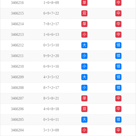
3466216
1+0+8=09
单
中
3466215
6+9+7=22
双
中
3466214
7+8+2=17
单
中
3466213
1+6+6=13
小
中
3466212
0+5+5=10
大
错
3466211
9+9+2=20
小
错
3466210
6+9+1=16
小
错
3466209
4+3+5=12
大
错
3466208
8+7+2=17
小
错
3466207
8+5+8=21
单
中
3466206
4+6+8=18
双
中
3466205
0+5+6=11
大
错
3466204
5+1+3=09
小
中