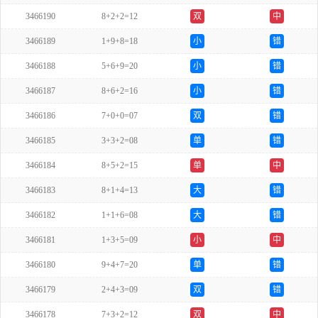
3466190
8+2+2=12
双
中
3466189
1+9+8=18
小
错
3466188
5+6+9=20
小
错
3466187
8+6+2=16
小
错
3466186
7+0+0=07
双
错
3466185
3+3+2=08
单
错
3466184
8+5+2=15
单
中
3466183
8+1+4=13
大
错
3466182
1+1+6=08
大
错
3466181
1+3+5=09
小
中
3466180
9+4+7=20
单
错
3466179
2+4+3=09
双
错
3466178
7+3+2=12
双
中