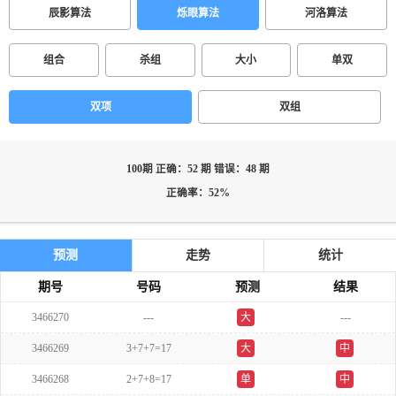
辰影算法
烁眼算法
河洛算法
组合
杀组
大小
单双
双项
双组
100期 正确：52 期 错误：48 期
正确率：52%
预测
走势
统计
期号
号码
预测
结果
3466270
---
大
---
3466269
3+7+7=17
大
中
3466268
2+7+8=17
单
中