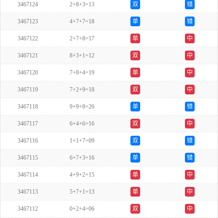
3467124
2+8+3=13
双
错
3467123
4+7+7=18
单
错
3467122
2+7+8=17
单
中
3467121
8+3+1=12
双
中
3467120
7+8+4=19
单
中
3467119
7+2+9=18
双
中
3467118
9+9+8=26
单
错
3467117
6+4+6=16
双
中
3467116
1+1+7=09
双
错
3467115
6+7+3=16
单
错
3467114
4+9+2=15
单
中
3467113
5+7+1=13
单
中
3467112
0+2+4=06
双
中