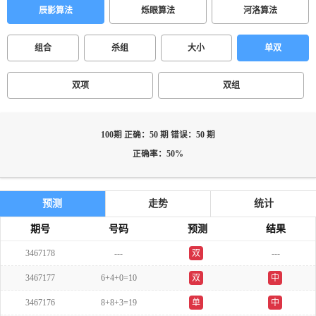
辰影算法
烁眼算法
河洛算法
组合
杀组
大小
单双
双项
双组
100期 正确：50 期 错误：50 期
正确率：50%
预测
走势
统计
期号
号码
预测
结果
3467178
---
双
---
3467177
6+4+0=10
双
中
3467176
8+8+3=19
单
中