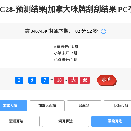
第
3467459
期 距下期：
02
分
52
秒
大单
未开:
18
期
小单
未开:
2
期
小双
未开:
1
期
2
+
9
+
7
=
18
-
大
双
咪牌
加拿大28
加拿大西28
台湾28
比特币28
壶测算法
洞算算法
雾隐算法