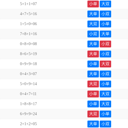
5+1+1=07
小单
大双
4+7+5=16
大单
小双
1+5+0=06
大双
小单
7+8+1=16
小双
大单
0+8+0=08
大单
小双
8+6+5=19
大单
小双
0+9+9=18
小单
大双
0+4+3=07
大单
小双
5+0+9=14
大双
小单
0+4+7=11
小单
大双
1+8+8=17
小单
大双
6+9+9=24
大双
小单
2+1+2=05
大单
小双