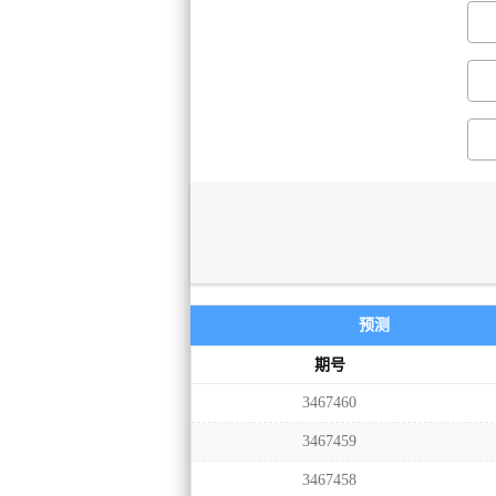
预测
期号
3467460
3467459
3467458