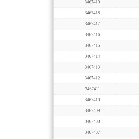
3467419
3467418
3467417
3467416
3467415
3467414
3467413
3467412
3467411
3467410
3467409
3467408
3467407