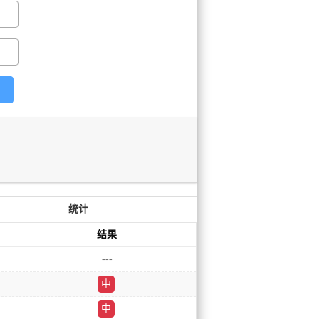
统计
结果
---
中
中