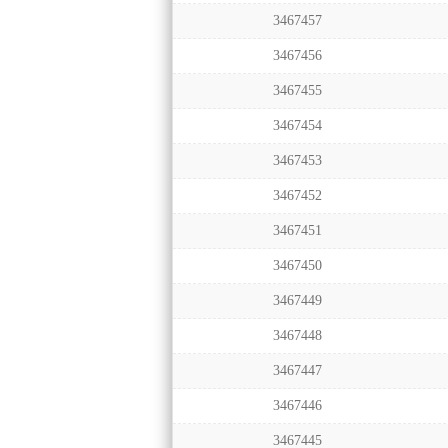
3467457
3467456
3467455
3467454
3467453
3467452
3467451
3467450
3467449
3467448
3467447
3467446
3467445