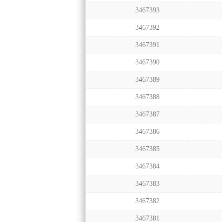
3467393
3467392
3467391
3467390
3467389
3467388
3467387
3467386
3467385
3467384
3467383
3467382
3467381