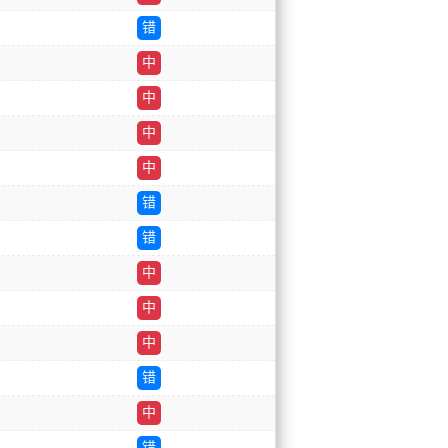
错
中
中
中
中
错
错
中
中
中
错
中
错