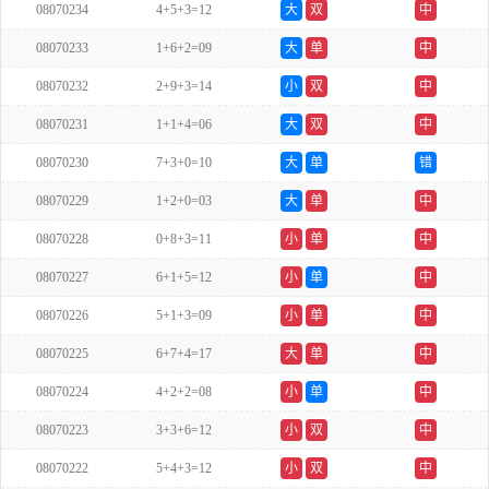
08070234
4+5+3=12
大
双
中
08070233
1+6+2=09
大
单
中
08070232
2+9+3=14
小
双
中
08070231
1+1+4=06
大
双
中
08070230
7+3+0=10
大
单
错
08070229
1+2+0=03
大
单
中
08070228
0+8+3=11
小
单
中
08070227
6+1+5=12
小
单
中
08070226
5+1+3=09
小
单
中
08070225
6+7+4=17
大
单
中
08070224
4+2+2=08
小
单
中
08070223
3+3+6=12
小
双
中
08070222
5+4+3=12
小
双
中