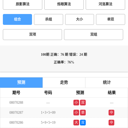
辰影算法
烁眼算法
河洛算法
组合
杀组
大小
单双
双项
双组
100期 正确：76 期 错误：24 期
正确率：76%
预测
走势
统计
期号
号码
预测
结果
08070288
---
小
双
---
08070287
1+3+5=09
小
单
中
08070286
5+9+5=19
大
双
中