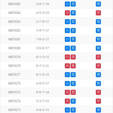
08070285
3+9+7=19
小
双
错
08070284
4+5+3=12
小
单
中
08070283
2+7+8=17
小
双
错
08070282
1+9+7=17
小
双
错
08070281
7+8+2=17
小
双
错
08070280
5+6+6=17
小
双
错
08070279
8+1+3=12
小
双
中
08070278
9+7+5=21
大
单
中
08070277
8+1+6=15
小
双
错
08070276
4+8+5=17
小
双
错
08070275
8+9+7=24
大
双
中
08070274
5+3+7=15
大
双
中
08070273
4+9+2=15
小
双
错