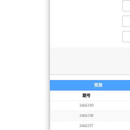
预测
期号
3466199
3466198
3466197