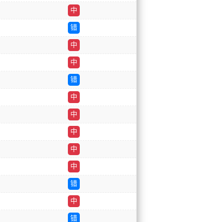
中
错
中
中
错
中
中
中
中
中
错
中
错