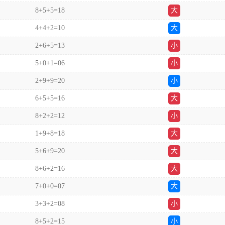
8+5+5=18
大
4+4+2=10
大
2+6+5=13
小
5+0+1=06
小
2+9+9=20
小
6+5+5=16
大
8+2+2=12
小
1+9+8=18
大
5+6+9=20
大
8+6+2=16
大
7+0+0=07
大
3+3+2=08
小
8+5+2=15
小