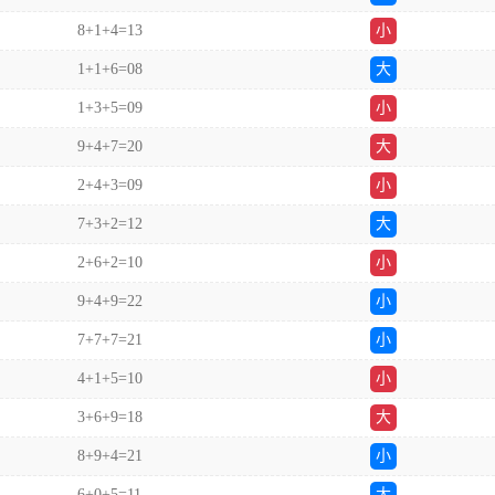
8+1+4=13
小
1+1+6=08
大
1+3+5=09
小
9+4+7=20
大
2+4+3=09
小
7+3+2=12
大
2+6+2=10
小
9+4+9=22
小
7+7+7=21
小
4+1+5=10
小
3+6+9=18
大
8+9+4=21
小
6+0+5=11
大