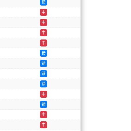
错
中
中
中
中
错
错
错
错
中
错
中
中