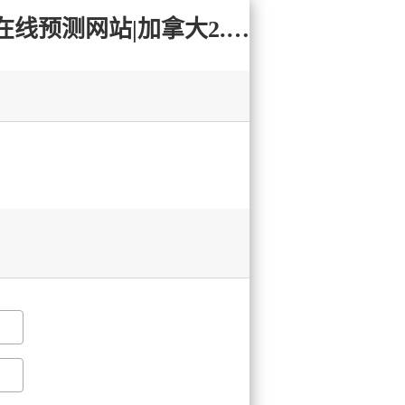
在线预测_ PC001.com PC28-预测结果|加拿大咪牌刮刮结果|PC在线预测网站|加拿大2.8预测开奖分析|PC加拿大2.8预测结果|加拿大pc走势预测_走势预测咪牌专业数据统计!