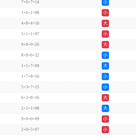
7+0+7=14
小
1+6+1=08
小
4+8+4=16
大
5+1+1=07
小
9+8+9=26
大
8+8+6=22
小
1+1+7=09
大
1+7+8=16
小
5+3+7=15
小
6+2+8=16
大
2+5+1=08
大
9+0+0=09
小
2+0+5=07
小