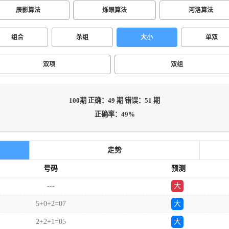
辰影算法
烁眼算法
河洛算法
组合
杀组
大小
单双
双项
双组
100期 正确：49 期 错误：51 期
正确率：49%
走势
号码
预测
---
大
单
5+0+2=07
大
2+2+1=05
大