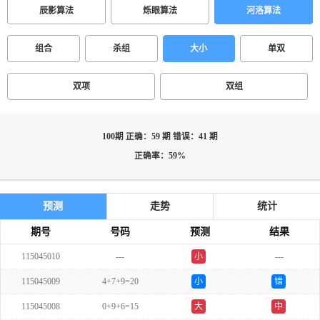
辰影算法
烁眼算法
河洛算法
组合
杀组
大小
单双
双项
双组
100期 正确：59 期 错误：41 期
正确率：59%
预测
走势
统计
期号
号码
预测
结果
115045010
---
小
---
单
115045009
4+7+9=20
小
错
115045008
0+9+6=15
大
中