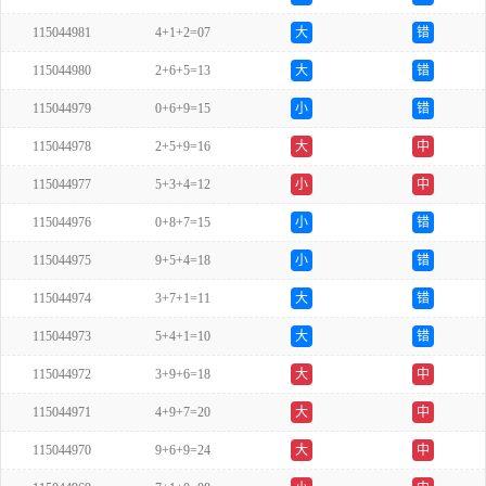
115044981
4+1+2=07
大
错
115044980
2+6+5=13
大
错
115044979
0+6+9=15
小
错
115044978
2+5+9=16
大
中
115044977
5+3+4=12
小
中
115044976
0+8+7=15
小
错
115044975
9+5+4=18
小
错
115044974
3+7+1=11
大
错
115044973
5+4+1=10
大
错
115044972
3+9+6=18
大
中
115044971
4+9+7=20
大
中
115044970
9+6+9=24
大
中