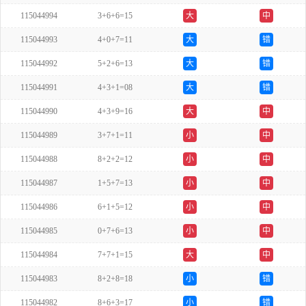
115044994
3+6+6=15
大
中
115044993
4+0+7=11
大
错
115044992
5+2+6=13
大
错
115044991
4+3+1=08
大
错
115044990
4+3+9=16
大
中
115044989
3+7+1=11
小
中
115044988
8+2+2=12
小
中
115044987
1+5+7=13
小
中
115044986
6+1+5=12
小
中
115044985
0+7+6=13
小
中
115044984
7+7+1=15
大
中
115044983
8+2+8=18
小
错
115044982
8+6+3=17
小
错