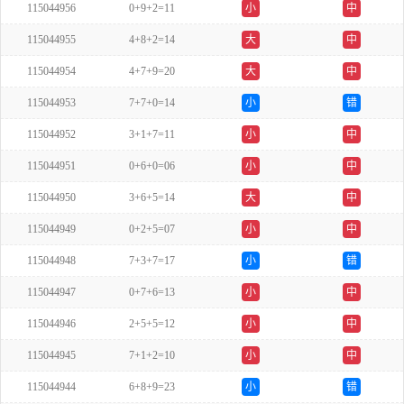
115044956
0+9+2=11
小
中
115044955
4+8+2=14
大
中
115044954
4+7+9=20
大
中
115044953
7+7+0=14
小
错
115044952
3+1+7=11
小
中
115044951
0+6+0=06
小
中
115044950
3+6+5=14
大
中
115044949
0+2+5=07
小
中
115044948
7+3+7=17
小
错
115044947
0+7+6=13
小
中
115044946
2+5+5=12
小
中
115044945
7+1+2=10
小
中
115044944
6+8+9=23
小
错