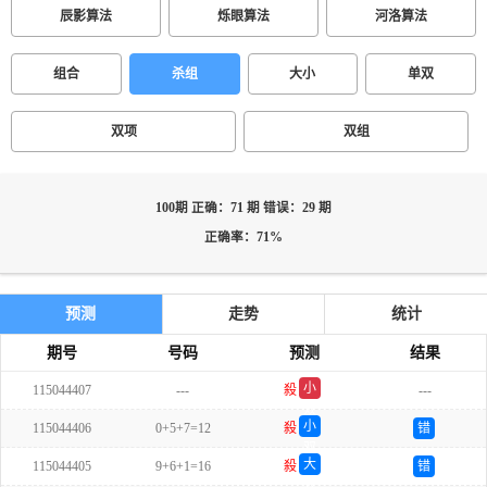
辰影算法
烁眼算法
河洛算法
组合
杀组
大小
单双
双项
双组
100期 正确：71 期 错误：29 期
正确率：71%
预测
走势
统计
期号
号码
预测
结果
小
115044407
---
殺
---
双
小
115044406
0+5+7=12
殺
错
双
大
115044405
9+6+1=16
殺
错
双