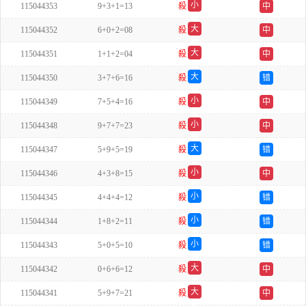
小
115044353
9+3+1=13
殺
中
双
大
115044352
6+0+2=08
殺
中
单
大
115044351
1+1+2=04
殺
中
双
大
115044350
3+7+6=16
殺
错
双
小
115044349
7+5+4=16
殺
中
单
小
115044348
9+7+7=23
殺
中
双
大
115044347
5+9+5=19
殺
错
单
小
115044346
4+3+8=15
殺
中
单
小
115044345
4+4+4=12
殺
错
双
小
115044344
1+8+2=11
殺
错
单
小
115044343
5+0+5=10
殺
错
双
大
115044342
0+6+6=12
殺
中
单
大
115044341
5+9+7=21
殺
中
双