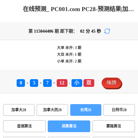
在线预测_ PC001.com PC28-预测结果|加拿大咪牌刮刮结果|PC在线预测网站|加拿大2.8预测开奖分析|PC加拿大2.8预测结果|加拿大pc走势预测_走势预测咪牌专业数据统计!
第
115044406
期 距下期：
02
分
45
秒
大单
未开:
3
期
大双
未开:
1
期
小单
未开:
2
期
0
5
7
12
小
双
咪牌
+
+
=
-
加拿大28
加拿大西28
台湾28
比特币28
壶测算法
洞算算法
雾隐算法