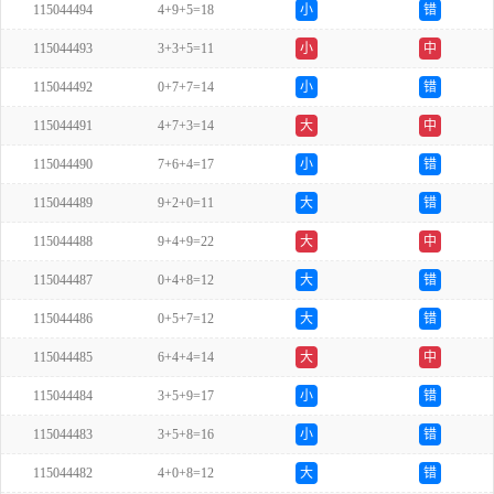
115044494
4+9+5=18
小
错
115044493
3+3+5=11
小
中
115044492
0+7+7=14
小
错
115044491
4+7+3=14
大
中
115044490
7+6+4=17
小
错
115044489
9+2+0=11
大
错
115044488
9+4+9=22
大
中
115044487
0+4+8=12
大
错
115044486
0+5+7=12
大
错
115044485
6+4+4=14
大
中
115044484
3+5+9=17
小
错
115044483
3+5+8=16
小
错
115044482
4+0+8=12
大
错