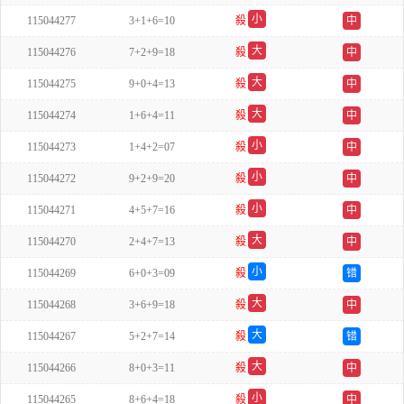
双
小
115044277
3+1+6=10
殺
中
单
大
115044276
7+2+9=18
殺
中
单
大
115044275
9+0+4=13
殺
中
双
大
115044274
1+6+4=11
殺
中
双
小
115044273
1+4+2=07
殺
中
双
小
115044272
9+2+9=20
殺
中
双
小
115044271
4+5+7=16
殺
中
单
大
115044270
2+4+7=13
殺
中
单
小
115044269
6+0+3=09
殺
错
单
大
115044268
3+6+9=18
殺
中
单
大
115044267
5+2+7=14
殺
错
双
大
115044266
8+0+3=11
殺
中
单
小
115044265
8+6+4=18
殺
中