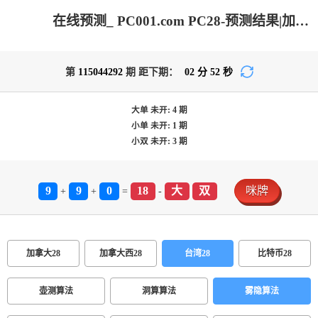
在线预测_ PC001.com PC28-预测结果|加拿大咪牌刮刮结果|PC在线预测网站|加拿大2.8预测开奖分析|PC加拿大2.8预测结果|加拿大pc走势预测_走势预测咪牌专业数据统计!
第
115044292
期 距下期：
02
分
52
秒
大单
未开:
4
期
小单
未开:
1
期
小双
未开:
3
期
9
9
0
18
大
双
咪牌
+
+
=
-
加拿大28
加拿大西28
台湾28
比特币28
壶测算法
洞算算法
雾隐算法