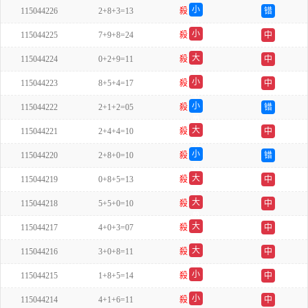
小
115044226
2+8+3=13
殺
错
单
小
115044225
7+9+8=24
殺
中
双
大
115044224
0+2+9=11
殺
中
双
小
115044223
8+5+4=17
殺
中
单
小
115044222
2+1+2=05
殺
错
单
大
115044221
2+4+4=10
殺
中
双
小
115044220
2+8+0=10
殺
错
双
大
115044219
0+8+5=13
殺
中
单
大
115044218
5+5+0=10
殺
中
单
大
115044217
4+0+3=07
殺
中
单
大
115044216
3+0+8=11
殺
中
单
小
115044215
1+8+5=14
殺
中
单
小
115044214
4+1+6=11
殺
中