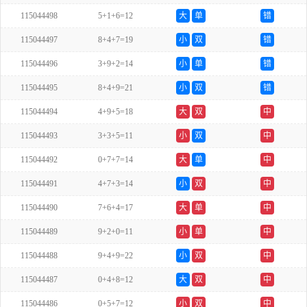
115044498
5+1+6=12
大
单
错
115044497
8+4+7=19
小
双
错
115044496
3+9+2=14
小
单
错
115044495
8+4+9=21
小
双
错
115044494
4+9+5=18
大
双
中
115044493
3+3+5=11
小
双
中
115044492
0+7+7=14
大
单
中
115044491
4+7+3=14
小
双
中
115044490
7+6+4=17
大
单
中
115044489
9+2+0=11
小
单
中
115044488
9+4+9=22
小
双
中
115044487
0+4+8=12
大
双
中
115044486
0+5+7=12
小
双
中