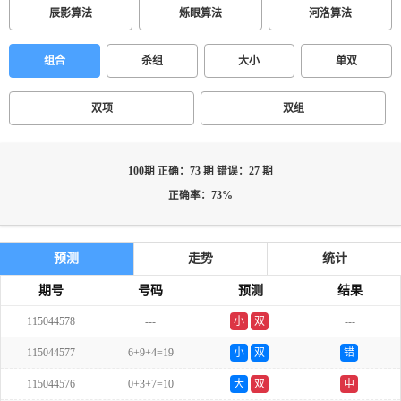
辰影算法
烁眼算法
河洛算法
组合
杀组
大小
单双
双项
双组
100期 正确：73 期 错误：27 期
正确率：73%
预测
走势
统计
期号
号码
预测
结果
115044578
---
小
双
---
115044577
6+9+4=19
小
双
错
115044576
0+3+7=10
大
双
中