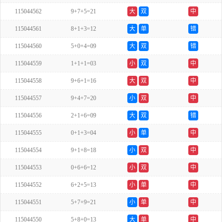
115044562
9+7+5=21
大
双
中
115044561
8+1+3=12
大
单
错
115044560
5+0+4=09
大
双
错
115044559
1+1+1=03
小
双
中
115044558
9+6+1=16
大
双
中
115044557
9+4+7=20
小
双
中
115044556
2+1+6=09
大
双
错
115044555
0+1+3=04
小
单
中
115044554
9+1+8=18
小
双
中
115044553
0+6+6=12
小
双
中
115044552
6+2+5=13
小
单
中
115044551
5+7+9=21
小
单
中
115044550
5+8+0=13
大
单
中