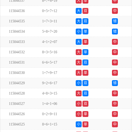
115044537
8+7+4=19
大
单
中
115044536
0+5+7=12
大
双
中
115044535
1+7+3=11
大
双
错
115044534
5+8+7=20
小
单
错
115044533
4+1+2=07
大
单
中
115044532
8+3+5=16
大
单
中
115044531
6+6+5=17
大
双
中
115044530
1+7+9=17
大
单
中
115044529
9+2+6=17
小
双
错
115044528
4+8+3=15
大
双
中
115044527
1+4+1=06
小
双
中
115044526
0+2+9=11
小
单
中
115044525
8+6+1=15
小
单
中