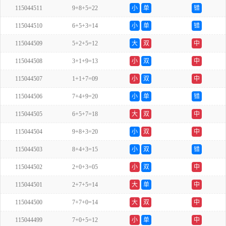
115044511
9+8+5=22
小
单
错
115044510
6+5+3=14
小
单
错
115044509
5+2+5=12
大
双
中
115044508
3+1+9=13
小
双
中
115044507
1+1+7=09
小
双
中
115044506
7+4+9=20
小
单
错
115044505
6+5+7=18
大
双
中
115044504
9+8+3=20
小
双
中
115044503
8+4+3=15
小
双
错
115044502
2+0+3=05
小
双
中
115044501
2+7+5=14
大
单
中
115044500
7+7+0=14
大
双
中
115044499
7+0+5=12
小
单
中