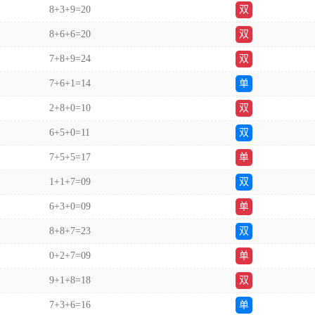
8+3+9=20
双
8+6+6=20
双
7+8+9=24
双
7+6+1=14
单
2+8+0=10
双
6+5+0=11
双
7+5+5=17
单
1+1+7=09
双
6+3+0=09
单
8+8+7=23
双
0+2+7=09
单
9+1+8=18
双
7+3+6=16
单