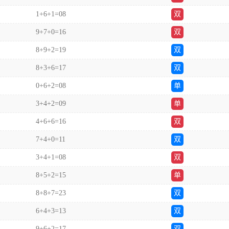
1+6+1=08
双
9+7+0=16
双
8+9+2=19
双
8+3+6=17
双
0+6+2=08
单
3+4+2=09
单
4+6+6=16
双
7+4+0=11
双
3+4+1=08
双
8+5+2=15
单
8+8+7=23
双
6+4+3=13
双
9+6+2=17
双