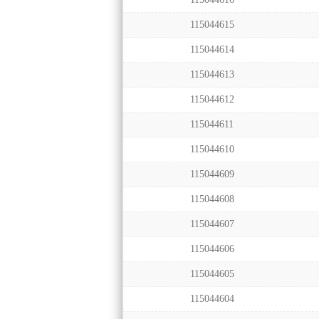
115044615
115044614
115044613
115044612
115044611
115044610
115044609
115044608
115044607
115044606
115044605
115044604