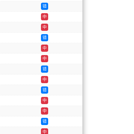
错
中
中
错
中
中
错
中
错
中
中
错
中