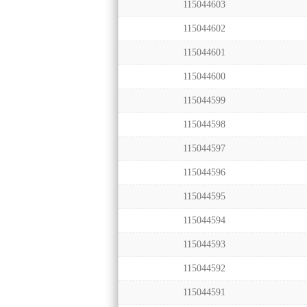
115044603
115044602
115044601
115044600
115044599
115044598
115044597
115044596
115044595
115044594
115044593
115044592
115044591