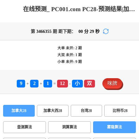
在线预测_ PC001.com PC28-预测结果|加拿大咪牌刮刮结果|PC在线预测网站|加拿大2.8预测开奖分析|PC加拿大2.8预测结果|加拿大pc走势预测_走势预测咪牌专业数据统计!
第
3466355
期 距下期：
00
分
29
秒
大单
未开:
2
期
大双
未开:
1
期
小单
未开:
9
期
9
2
1
12
小
双
咪牌
+
+
=
-
加拿大28
加拿大西28
台湾28
比特币28
壶测算法
洞算算法
雾隐算法