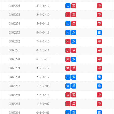
3466276
4+2+6=12
大
双
中
3466275
2+6+2=10
小
双
中
3466274
5+8+0=13
大
单
中
3466273
9+4+0=13
大
双
错
3466272
7+7+1=15
大
双
中
3466271
0+4+7=11
小
单
中
3466270
6+6+3=15
大
双
中
3466269
3+7+7=17
大
单
中
3466268
2+7+8=17
小
双
错
3466267
1+5+2=08
大
单
错
3466266
2+6+8=16
大
双
中
3466265
1+6+0=07
小
单
中
3466264
0+1+0=01
大
双
错