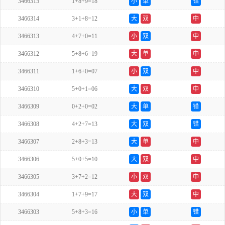
3466315
1+8+9=18
小
单
错
3466314
3+1+8=12
大
双
中
3466313
4+7+0=11
小
双
中
3466312
5+8+6=19
大
单
中
3466311
1+6+0=07
小
双
中
3466310
5+0+1=06
大
双
中
3466309
0+2+0=02
大
单
错
3466308
4+2+7=13
大
双
错
3466307
2+8+3=13
大
单
中
3466306
5+0+5=10
大
双
中
3466305
3+7+2=12
小
双
中
3466304
1+7+9=17
大
双
中
3466303
5+8+3=16
小
单
错