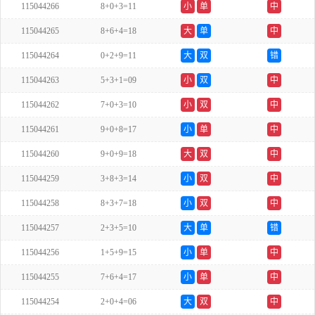
115044266
8+0+3=11
小
单
中
115044265
8+6+4=18
大
单
中
115044264
0+2+9=11
大
双
错
115044263
5+3+1=09
小
双
中
115044262
7+0+3=10
小
双
中
115044261
9+0+8=17
小
单
中
115044260
9+0+9=18
大
双
中
115044259
3+8+3=14
小
双
中
115044258
8+3+7=18
小
双
中
115044257
2+3+5=10
大
单
错
115044256
1+5+9=15
小
单
中
115044255
7+6+4=17
小
单
中
115044254
2+0+4=06
大
双
中