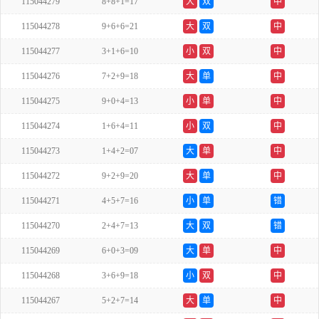
115044279
8+8+1=17
大
双
中
115044278
9+6+6=21
大
双
中
115044277
3+1+6=10
小
双
中
115044276
7+2+9=18
大
单
中
115044275
9+0+4=13
小
单
中
115044274
1+6+4=11
小
双
中
115044273
1+4+2=07
大
单
中
115044272
9+2+9=20
大
单
中
115044271
4+5+7=16
小
单
错
115044270
2+4+7=13
大
双
错
115044269
6+0+3=09
大
单
中
115044268
3+6+9=18
小
双
中
115044267
5+2+7=14
大
单
中