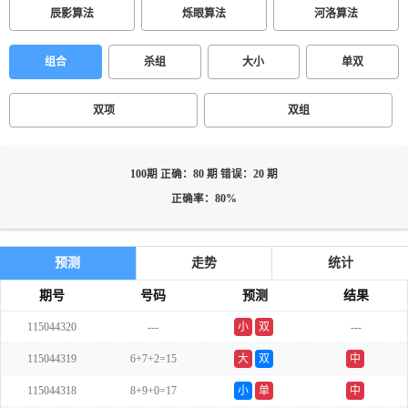
辰影算法
烁眼算法
河洛算法
组合
杀组
大小
单双
双项
双组
100期 正确：80 期 错误：20 期
正确率：80%
预测
走势
统计
期号
号码
预测
结果
115044320
---
小
双
---
115044319
6+7+2=15
大
双
中
115044318
8+9+0=17
小
单
中