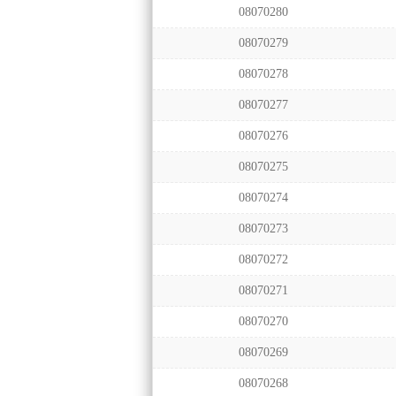
08070280
08070279
08070278
08070277
08070276
08070275
08070274
08070273
08070272
08070271
08070270
08070269
08070268