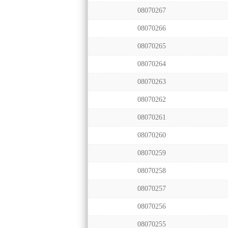
08070267
08070266
08070265
08070264
08070263
08070262
08070261
08070260
08070259
08070258
08070257
08070256
08070255