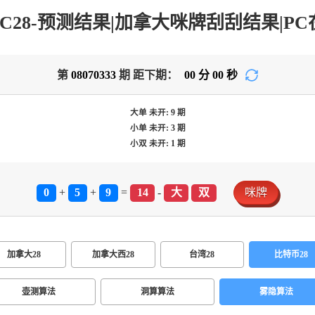
第
08070333
期 距下期：
00
分
00
秒
大单
未开:
9
期
小单
未开:
3
期
小双
未开:
1
期
0
+
5
+
9
=
14
-
大
双
咪牌
加拿大28
加拿大西28
台湾28
比特币28
壶测算法
洞算算法
雾隐算法