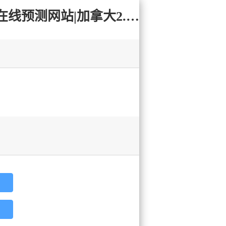
在线预测_ PC001.com PC28-预测结果|加拿大咪牌刮刮结果|PC在线预测网站|加拿大2.8预测开奖分析|PC加拿大2.8预测结果|加拿大pc走势预测_走势预测咪牌专业数据统计!