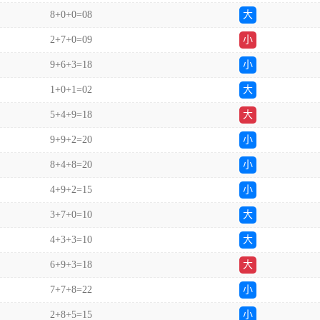
8+0+0=08
大
2+7+0=09
小
9+6+3=18
小
1+0+1=02
大
5+4+9=18
大
9+9+2=20
小
8+4+8=20
小
4+9+2=15
小
3+7+0=10
大
4+3+3=10
大
6+9+3=18
大
7+7+8=22
小
2+8+5=15
小