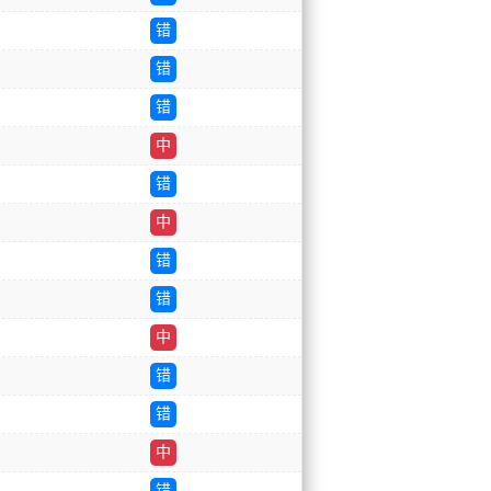
错
错
错
中
错
中
错
错
中
错
错
中
错