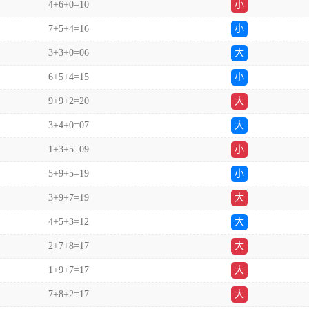
4+6+0=10
小
7+5+4=16
小
3+3+0=06
大
6+5+4=15
小
9+9+2=20
大
3+4+0=07
大
1+3+5=09
小
5+9+5=19
小
3+9+7=19
大
4+5+3=12
大
2+7+8=17
大
1+9+7=17
大
7+8+2=17
大