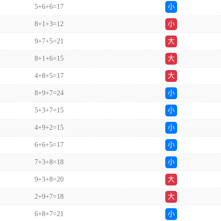
5+6+6=17
小
8+1+3=12
小
9+7+5=21
大
8+1+6=15
大
4+8+5=17
大
8+9+7=24
小
5+3+7=15
小
4+9+2=15
小
6+6+5=17
小
7+3+8=18
小
9+3+8=20
大
2+9+7=18
大
6+8+7=21
小