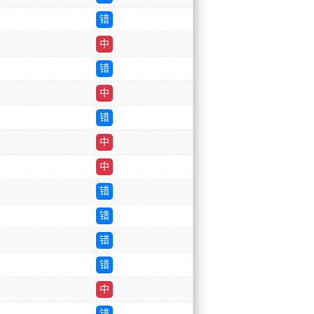
错
中
错
中
错
中
中
错
错
错
错
中
错