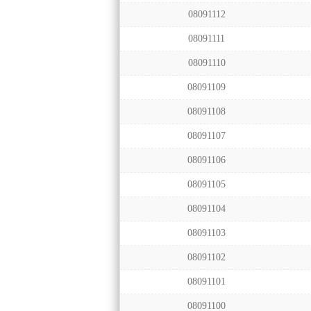
08091112
08091111
08091110
08091109
08091108
08091107
08091106
08091105
08091104
08091103
08091102
08091101
08091100