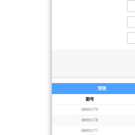
预测
期号
08091179
08091178
08091177