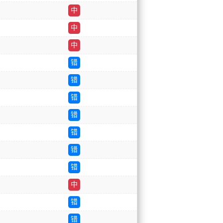
中
中
中
错
错
错
错
错
错
错
中
错
错