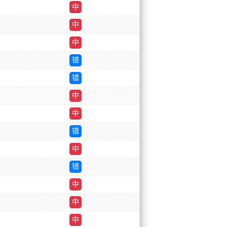
中
中
中
错
错
中
中
错
中
错
中
中
中