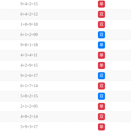
9+4+2=15
单
6+4+2=12
双
1+8+9=18
双
6+1+2=09
双
9+8+1=18
单
4+3+4=11
单
4+2+9=15
单
9+2+6=17
双
6+1+7=14
双
5+8+2=15
双
2+1+2=05
单
4+8+2=14
双
5+9+3=17
单