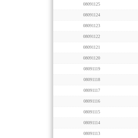
08091125
08091124
08091123
08091122
08091121
08091120
08091119
08091118
08091117
08091116
08091115
08091114
08091113