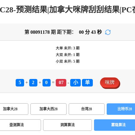
第
08091178
期 距下期：
00
分
43
秒
大单
未开:
3
期
大双
未开:
1
期
小双
未开:
5
期
5
+
2
+
0
=
07
-
小
单
咪牌
加拿大28
加拿大西28
台湾28
比特币28
壶测算法
洞算算法
雾隐算法