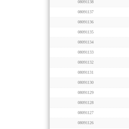
08091138
08091137
08091136
08091135
08091134
08091133
08091132
08091131
08091130
08091129
08091128
08091127
08091126