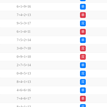
6+1+9=16
单
7+4+2=13
单
9+5+3=17
双
6+1+4=11
单
7+5+2=14
单
3+0+7=10
双
0+9+1=10
双
2+7+5=14
单
0+8+5=13
双
8+4+1=13
双
4+6+6=16
单
7+4+6=17
单
8+4+1=13
双