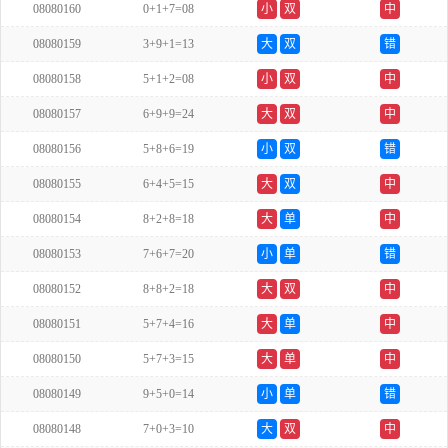
08080160
0+1+7=08
小
双
中
08080159
3+9+1=13
大
双
错
08080158
5+1+2=08
小
双
中
08080157
6+9+9=24
大
双
中
08080156
5+8+6=19
小
双
错
08080155
6+4+5=15
大
双
中
08080154
8+2+8=18
大
单
中
08080153
7+6+7=20
小
单
错
08080152
8+8+2=18
大
双
中
08080151
5+7+4=16
大
单
中
08080150
5+7+3=15
大
单
中
08080149
9+5+0=14
小
单
错
08080148
7+0+3=10
大
双
中