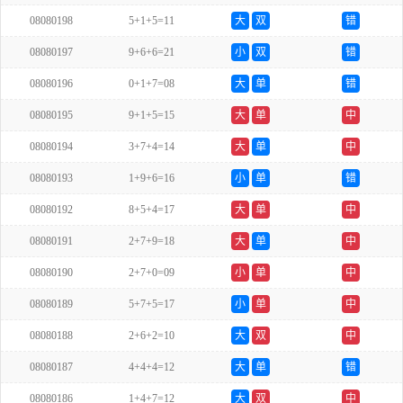
08080198
5+1+5=11
大
双
错
08080197
9+6+6=21
小
双
错
08080196
0+1+7=08
大
单
错
08080195
9+1+5=15
大
单
中
08080194
3+7+4=14
大
单
中
08080193
1+9+6=16
小
单
错
08080192
8+5+4=17
大
单
中
08080191
2+7+9=18
大
单
中
08080190
2+7+0=09
小
单
中
08080189
5+7+5=17
小
单
中
08080188
2+6+2=10
大
双
中
08080187
4+4+4=12
大
单
错
08080186
1+4+7=12
大
双
中