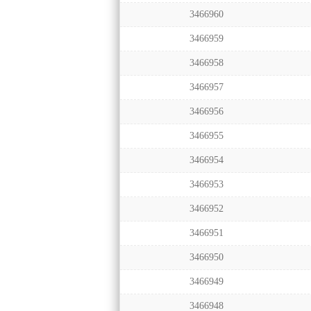
3466960
3466959
3466958
3466957
3466956
3466955
3466954
3466953
3466952
3466951
3466950
3466949
3466948