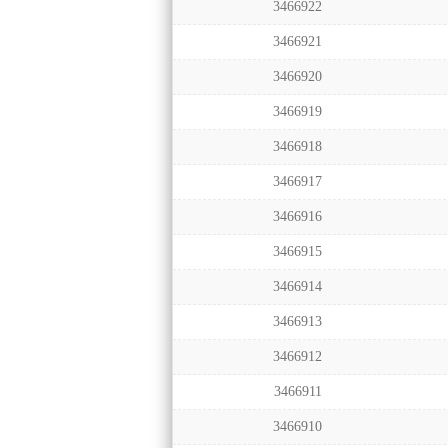
3466922
3466921
3466920
3466919
3466918
3466917
3466916
3466915
3466914
3466913
3466912
3466911
3466910