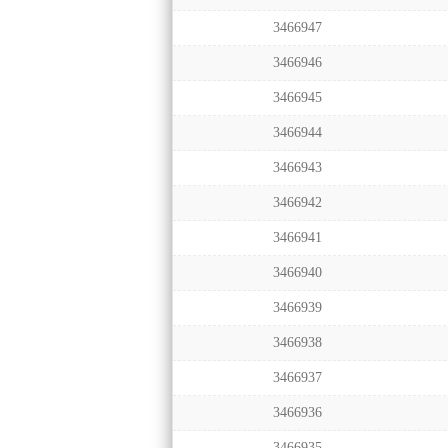
3466947
3466946
3466945
3466944
3466943
3466942
3466941
3466940
3466939
3466938
3466937
3466936
3466935