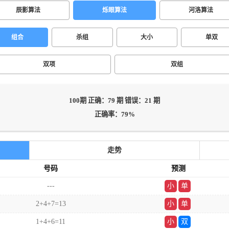
辰影算法
烁眼算法
河洛算法
组合
杀组
大小
单双
双项
双组
100期 正确：79 期 错误：21 期
正确率：79%
走势
号码
预测
---
小
单
2+4+7=13
小
单
1+4+6=11
小
双