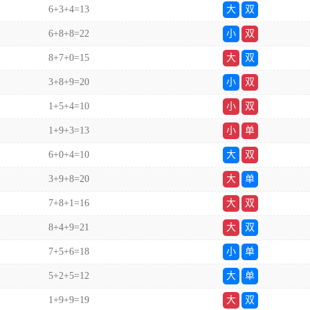
6+3+4=13
大
双
6+8+8=22
小
双
8+7+0=15
大
双
3+8+9=20
小
双
1+5+4=10
小
双
1+9+3=13
小
单
6+0+4=10
大
双
3+9+8=20
大
单
7+8+1=16
大
双
8+4+9=21
大
双
7+5+6=18
小
单
5+2+5=12
大
单
1+9+9=19
大
双