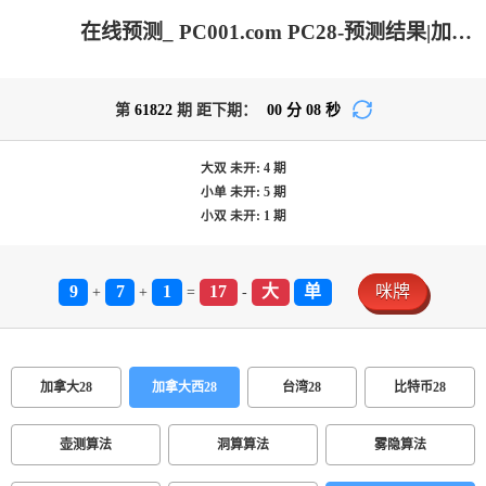
在线预测_ PC001.com PC28-预测结果|加拿大咪牌刮刮结果|PC在线预测网站|加拿大2.8预测开奖分析|PC加拿大2.8预测结果|加拿大pc走势预测_走势预测咪牌专业数据统计!
第
61822
期 距下期：
00
分
08
秒
大双
未开:
4
期
小单
未开:
5
期
小双
未开:
1
期
9
7
1
17
大
单
咪牌
+
+
=
-
加拿大28
加拿大西28
台湾28
比特币28
壶测算法
洞算算法
雾隐算法